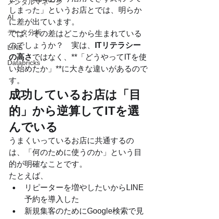
メンタルマネージ
しまった」というお店とでは、明らか
AI
に差が出ています。
データ分析
では、その差はどこから生まれている
のでしょうか？　実は、
ITリテラシー
LINE
の高さ
ではなく、**「どうやってITを使
Databricks
い始めたか」**に大きな違いがあるので
す。
成功しているお店は「目
的」から逆算してITを選
んでいる
うまくいっているお店に共通するの
は、「何のために使うのか」という目
的が明確なことです。
たとえば、
リピーターを増やしたいからLINE
予約を導入した
新規集客のためにGoogle検索で見