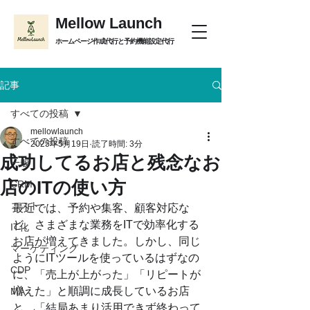
Mellow Launch
ホームページ作成代行と予約機能設定代行
記事
すべての投稿
mellowlaunch
すべての投稿
2025年5月19日
読了時間: 3分
成功してるお店と残念なお
一般
店のITの使い方
CRM
コスト
最近では、予約や集客、顧客対応な
ど、さまざまな業務をITで効率化する
IT化
お店が増えてきました。しかし、同じ
マーケティング
ようにITツールを使っているはずなの
CDP
に、「売上が上がった」「リピートが
増えた」と順調に成長しているお店
MA
と、「結局あまり活用できず終わって