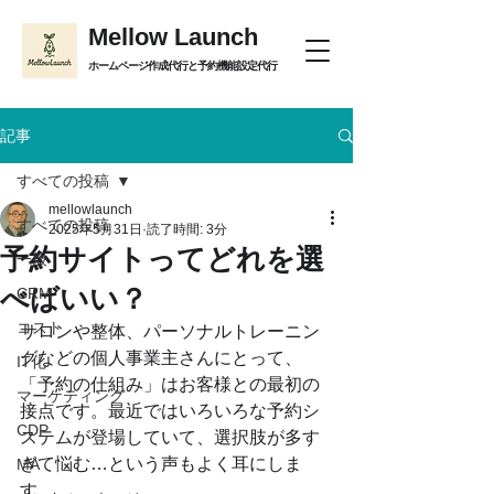
Mellow Launch
ホームページ作成代行と予約機能設定代行
記事
すべての投稿
mellowlaunch
すべての投稿
2025年5月31日
読了時間: 3分
予約サイトってどれを選
一般
べばいい？
CRM
コスト
サロンや整体、パーソナルトレーニン
グなどの個人事業主さんにとって、
IT化
「予約の仕組み」はお客様との最初の
マーケティング
接点です。最近ではいろいろな予約シ
CDP
ステムが登場していて、選択肢が多す
ぎて悩む…という声もよく耳にしま
MA
す。