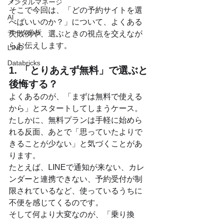
メンタルマネージ
そこで今回は、「どの予約サイトを選
AI
べばいいのか？」について、よくある
データ分析
失敗例や、選ぶときの視点を交えなが
らお伝えします。
LINE
Databricks
1. 「とりあえず無料」で選ぶと
後悔する？
よくあるのが、「まずは無料で使える
から」とスタートしてしまうケース。
たしかに、無料プランは手軽に始めら
れる反面、あとで「思っていたよりで
きることが少ない」と気づくことがあ
ります。
たとえば、LINEで通知が来ない、カレ
ンダーと連携できない、予約受付が制
限されているなど、使っているうちに
不便を感じてくるのです。
そして何より大変なのが、「乗り換