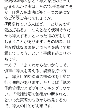
予約システムなどの導入をためらって
メンタルマネージ
いませんか？実は、その“苦手意識”こそ
AI
が、IT導入を成功に導く一つの鍵にな
データ分析
ることをご存じでしょうか。
LINE
ITに慣れている人ほど、「とりあえず
使ってみる」「なんとなく便利そうだ
Databricks
から導入する」といった進め方をして
しまうことがあります。その結果、目
的が曖昧なまま使いづらさを感じて放
置してしまう、という事態も起こりが
ちです。
一方で、「よくわからないからこそ、
慎重に導入を考える」姿勢を持つ方
は、導入目的や課題の明確化を丁寧に
行う傾向があります。たとえば「紙の
予約管理だとダブルブッキングしやす
い」「電話対応で施術が中断される」
といった実際の悩みから出発するの
で、導入の目的が明確です。