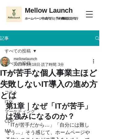
Mellow Launch
ホームページ作成代行と予約機能設定代行
記事
すべての投稿
mellowlaunch
すべての投稿
2025年5月18日
読了時間: 3分
ITが苦手な個人事業主ほど
一般
失敗しないIT導入の進め方
CRM
コスト
とは
IT化
第1章｜なぜ「ITが苦手」
マーケティング
は強みになるのか？
CDP
「ITが苦手だから…」「自分には難し
MA
そう…」そう感じて、ホームページや