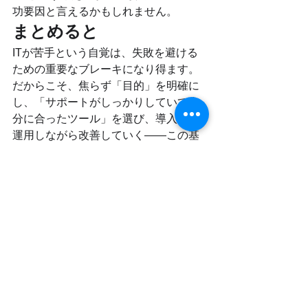
功要因と言えるかもしれません。
まとめると
ITが苦手という自覚は、失敗を避ける
ための重要なブレーキになり得ます。
だからこそ、焦らず「目的」を明確に
し、「サポートがしっかりしていて自
分に合ったツール」を選び、導入後も
運用しながら改善していく——この基
本を押さえることで、ITはあなたのビ
ジネスを支える心強い味方になりま
す。
そして何より、「ITに強くなること」
ではなく、「必要なときに、必要な支
援を受けられる状態を整えること」
が、ITが苦手な個人事業主にとって本
当に大切な力なのです。
IT化