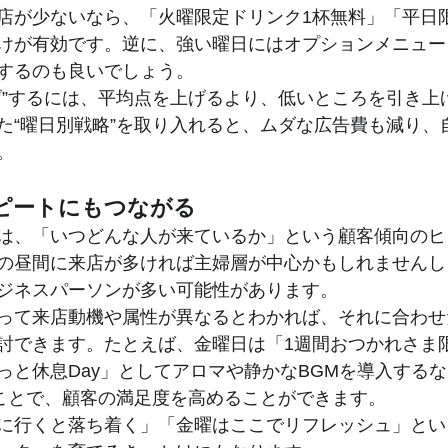
店が少ないなら、「火曜限定ドリンク1杯無料」「平日
けが有効です。逆に、強い曜日にはオプションメニュー
するのも良いでしょう。
げ”するには、平均点を上げるより、低いところを引き上
た“曜日別戦略”を取り入れると、ムダな広告費も減り、
。
ピートにもつながる
は、「いつどんな人が来ているか」という顧客傾向のヒ
の昼間に来店が多ければ主婦層が中心かもしれませんし
ジネスパーソンが多い可能性があります。
って来店動機や属性が異なるとわかれば、それに合わせ
討できます。たとえば、金曜日は「1週間おつかれさま
っと休息Day」としてアロマや静かなBGMを導入する
ることで、顧客の満足度を高めることができます。
に行くと落ち着く」「金曜はここでリフレッシュ」とい