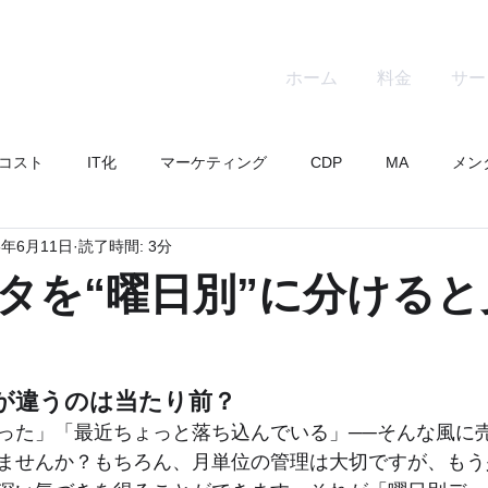
ホーム
料金
サー
コスト
IT化
マーケティング
CDP
MA
メン
5年6月11日
読了時間: 3分
icks
タを“曜日別”に分けると
が違うのは当たり前？
った」「最近ちょっと落ち込んでいる」──そんな風に売
ませんか？もちろん、月単位の管理は大切ですが、もう