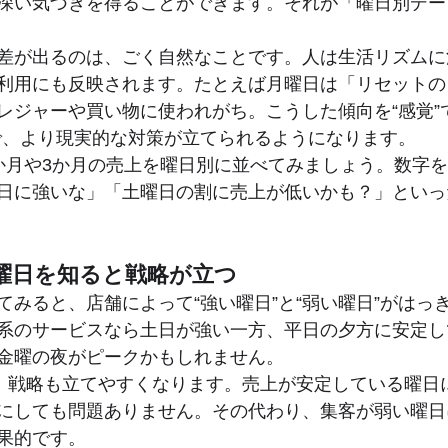
深い気づきを得ることができます。それが「曜日別デー
差が出るのは、ごく自然なことです。人は生活リズムに
利用にも反映されます。たとえば月曜日は「リセットの
レジャーや買い物に使われがち。こうした傾向を“感覚”
で、より現実的な対策が立てられるようになります。
か月や3か月の売上を曜日別に並べてみましょう。数字
日に強いな」「土曜日の割に売上が低いかも？」といっ
曜日を知ると戦略が立つ
てみると、店舗によって“強い曜日”と“弱い曜日”がはっ
系のサービスなら土日が強い一方、平日の夕方に安定し
金曜の夜がピークかもしれません。
と、戦略も立てやすくなります。売上が安定している曜日
にしても問題ありません。その代わり、集客が弱い曜日
果的です。