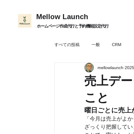
Mellow Launch
ホームページ作成代行と予約機能設定代行
すべての投稿
一般
CRM
mellowlaunch
202
データ分析
LINE
Databr
売上デー
こと
曜日ごとに売上
「今月は売上がよか
ざっくり把握してい