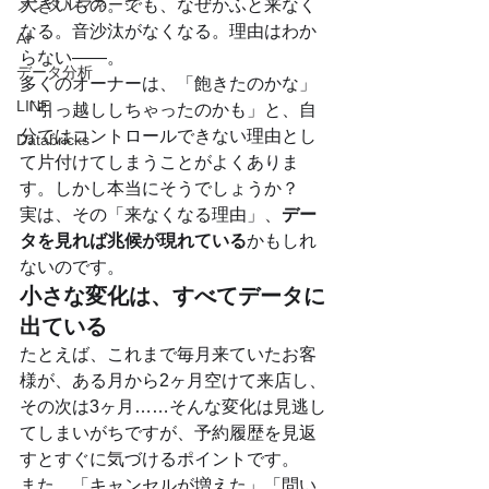
メンタルマネージ
大きいもの。でも、なぜかふと来なく
なる。音沙汰がなくなる。理由はわか
AI
らない――。
データ分析
多くのオーナーは、「飽きたのかな」
LINE
「引っ越ししちゃったのかも」と、自
分ではコントロールできない理由とし
Databricks
て片付けてしまうことがよくありま
す。しかし本当にそうでしょうか？
実は、その「来なくなる理由」、
デー
タを見れば兆候が現れている
かもしれ
ないのです。
小さな変化は、すべてデータに
出ている
たとえば、これまで毎月来ていたお客
様が、ある月から2ヶ月空けて来店し、
その次は3ヶ月……そんな変化は見逃し
てしまいがちですが、予約履歴を見返
すとすぐに気づけるポイントです。
また、「キャンセルが増えた」「問い