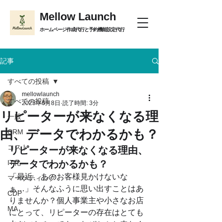
Mellow Launch
ホームページ作成代行と予約機能設定代行
記事
すべての投稿
mellowlaunch
すべての投稿
2025年6月8日
読了時間: 3分
リピーターが来なくなる理
一般
由、データでわかるかも？
CRM
コスト
リピーターが来なくなる理由、
IT化
データでわかるかも？
「最近、あのお客様見かけないな
マーケティング
ぁ…」そんなふうに思い出すことはあ
CDP
りませんか？個人事業主や小さなお店
MA
にとって、リピーターの存在はとても