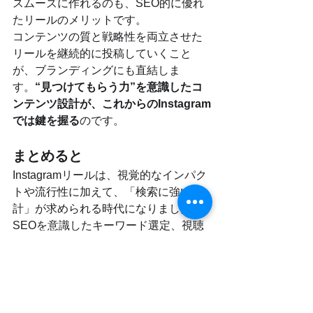
スムーズに作れるのも、SEO的に優れ
たリールのメリットです。
コンテンツの質と戦略性を両立させた
リールを継続的に投稿していくこと
が、ブランディングにも直結しま
す。
“見つけてもらう力”を意識したコ
ンテンツ設計が、これからのInstagram
では鍵を握る
のです。
まとめると
Instagramリールは、視覚的なインパク
トや流行性に加えて、「検索に強い設
計」が求められる時代になりました。
SEOを意識したキーワード選定、視聴
完了率を高める演出、見つけてもらい
やすい構造など、意識するポイントは
多岐にわたります。
アルゴリズムの変化に合わせて柔軟に
戦略を変え、リールを“発見されるコン