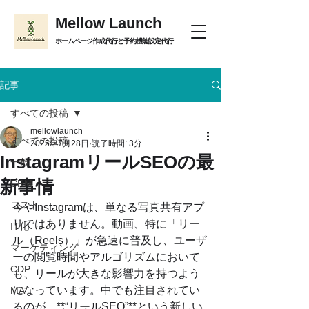
Mellow Launch
ホームページ作成代行と予約機能設定代行
記事
すべての投稿
mellowlaunch
すべての投稿
2025年7月28日
読了時間: 3分
InstagramリールSEOの最
一般
新事情
CRM
コスト
今やInstagramは、単なる写真共有アプ
リではありません。動画、特に「リー
IT化
ル（Reels）」が急速に普及し、ユーザ
マーケティング
ーの閲覧時間やアルゴリズムにおいて
CDP
も、リールが大きな影響力を持つよう
になっています。中でも注目されてい
MA
るのが、**“リールSEO”**という新しい