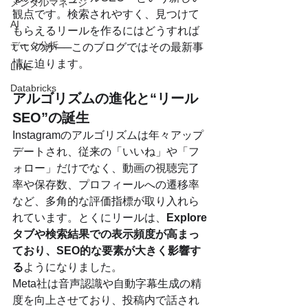
メンタルマネージ
観点です。検索されやすく、見つけて
AI
もらえるリールを作るにはどうすれば
データ分析
いいのか──このブログではその最新事
情に迫ります。
LINE
Databricks
アルゴリズムの進化と“リール
SEO”の誕生
Instagramのアルゴリズムは年々アップ
デートされ、従来の「いいね」や「フ
ォロー」だけでなく、動画の視聴完了
率や保存数、プロフィールへの遷移率
など、多角的な評価指標が取り入れら
れています。とくにリールは、
Explore
タブや検索結果での表示頻度が高まっ
ており、SEO的な要素が大きく影響す
る
ようになりました。
Meta社は音声認識や自動字幕生成の精
度を向上させており、投稿内で話され