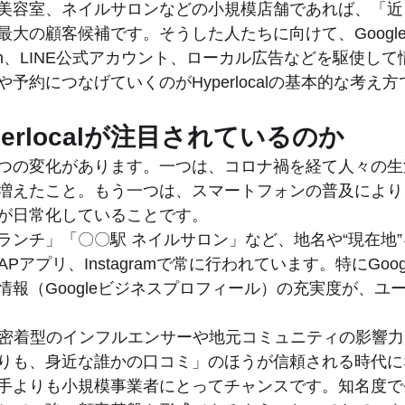
美容室、ネイルサロンなどの小規模店舗であれば、「近
最大の顧客候補です。そうした人たちに向けて、Googl
gram、LINE公式アカウント、ローカル広告などを駆使し
予約につなげていくのがHyperlocalの基本的な考え方
erlocalが注目されているのか
つの変化があります。一つは、コロナ禍を経て人々の生
増えたこと。もう一つは、スマートフォンの普及により
が日常化していることです。
ランチ」「〇〇駅 ネイルサロン」など、地名や“現在地
MAPアプリ、Instagramで常に行われています。特にGoo
情報（Googleビジネスプロフィール）の充実度が、ユ
域密着型のインフルエンサーや地元コミュニティの影響
りも、身近な誰かの口コミ」のほうが信頼される時代に
手よりも小規模事業者にとってチャンスです。知名度で