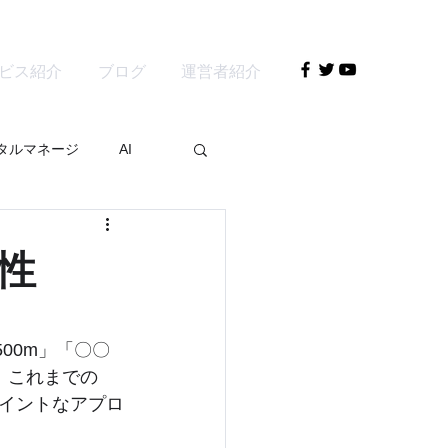
ビス紹介
ブログ
運営者紹介
タルマネージ
AI
能性
500m」「〇〇
。これまでの
イントなアプロ