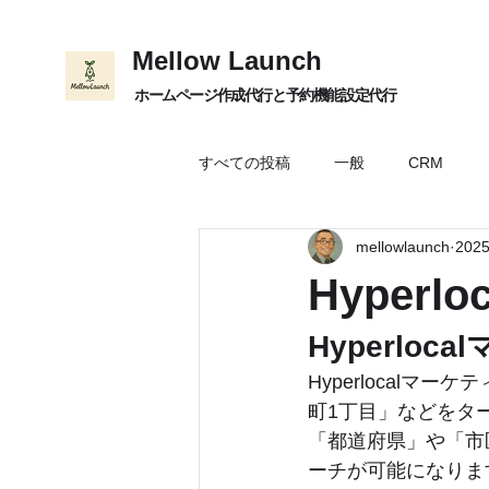
Mellow Launch
ホームページ作成代行と予約機能設定代行
すべての投稿
一般
CRM
mellowlaunch
202
データ分析
LINE
Databr
Hyper
Hyperlo
Hyperlocal
町1丁目」などをタ
「都道府県」や「市
ーチが可能になりま