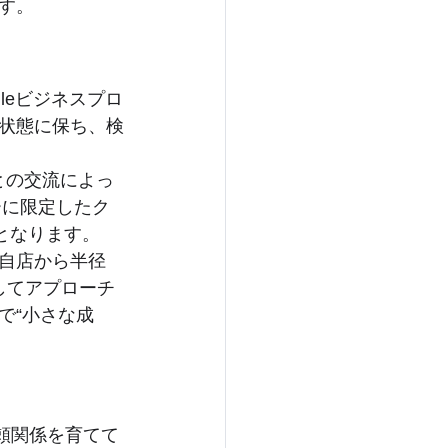
す。
gleビジネスプロ
状態に保ち、検
ーとの交流によっ
ーに限定したク
となります。
自店から半径
してアプローチ
で“小さな成
信頼関係を育てて