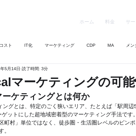
ホーム
料金
サー
コスト
IT化
マーケティング
CDP
MA
メン
5年5月14日
読了時間: 3分
icks
localマーケティングの可
calマーケティングとは何か
マーケティングとは、特定のごく狭いエリア、たとえば「駅周辺
ーゲットにした超地域密着型のマーケティング手法です
区町村」単位ではなく、徒歩圏・生活圏レベルのピンポ
す。