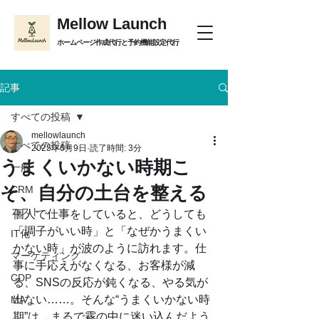
Mellow Launch
ホームページ作成代行と予約機能設定代行
記事
すべての投稿
mellowlaunch
すべての投稿
2025年6月9日
読了時間: 3分
うまくいかない時期こ
一般
そ、自分の土台を整える
CRM
コスト
個人で仕事をしていると、どうしても
「調子がいい時」と「なぜかうまくい
IT化
かない時」が波のように訪れます。仕
マーケティング
事に手応えがなくなる、お客様が減
CDP
る、SNSの反応が鈍くなる、やる気が
出ない……。そんな“うまくいかない時
MA
期”は、まるで霧の中に迷い込んだよう