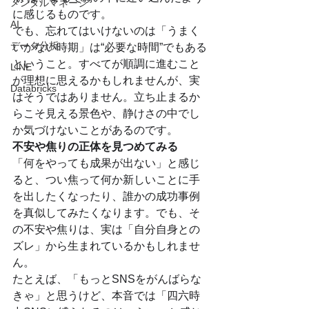
メンタルマネージ
に感じるものです。
AI
でも、忘れてはいけないのは「うまく
データ分析
いかない時期」は“必要な時間”でもある
ということ。すべてが順調に進むこと
LINE
が理想に思えるかもしれませんが、実
Databricks
はそうではありません。立ち止まるか
らこそ見える景色や、静けさの中でし
か気づけないことがあるのです。
不安や焦りの正体を見つめてみる
「何をやっても成果が出ない」と感じ
ると、つい焦って何か新しいことに手
を出したくなったり、誰かの成功事例
を真似してみたくなります。でも、そ
の不安や焦りは、実は「自分自身との
ズレ」から生まれているかもしれませ
ん。
たとえば、「もっとSNSをがんばらな
きゃ」と思うけど、本音では「四六時